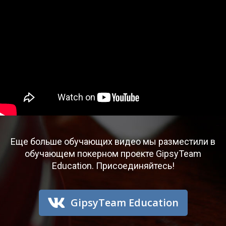
Еще больше обучающих видео мы разместили в
обучающем покерном проекте GipsyTeam
Education. Присоединяйтесь!
GipsyTeam Education