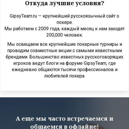
Откуда лучшие условия?
GipsyTeam.ru — крупнейший русскоязычный сайт о
покере.
Мы работаем с 2009 года, каждый месяц к нам заходят
200,000 человек.
Мы освещаем все крупнейшие покерные турниры и
проводим совместные акции с самыми известными
брендами. Большинство известных русскоговорящих
игроков ведут блоги на форуме GipsyTeam, где
ежедневно общаются тысячи профессионалов и
любителей покера.
А еще мы часто встречаемся и
общаемся в офлайне!