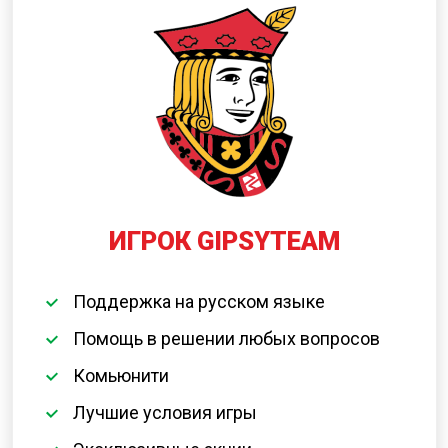
ИГРОК GIPSYTEAM
Поддержка на русском языке
Помощь в решении любых вопросов
Комьюнити
Лучшие условия игры