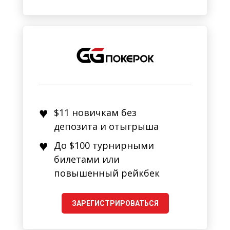
$11 новичкам без
депозита и отыгрыша
До $100 турнирными
билетами или
повышенный рейкбек
ЗАРЕГИСТРИРОВАТЬСЯ